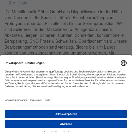
Zertifikate
Die Metalltechnik Göbel GmbH aus Dippoldiswalde in der Nähe
von Dresden ist Ihr Spezialist für die Blechbearbeitung vom
Prototypen, über das Einzelteil bis hin zur Serienproduktion. Wir
sind Zulieferer für den Maschinen- u. Anlagenbau. Lasern,
Abkanten, Biegen, Scheren, Runden, Schneiden, konventionelle
Zerspanung, CNC-Fräsen, Schweißen, Oberflächenfinish: Unsere
Bearbeitungsmethoden sind vielfältig. Bleche bis 4 m Länge
können von uns zugeschnitten und umgeformt werden. Mit
unseren modernen CNC-Maschinen erfolgt die präzise und
hochwertige Bearbeitung Ihrer Werkstücke. 3 CNC-Fräsen
ermöglichen 3- und 5-Achsbearbeitung auf Wechseltischen. Ihre
Bauteile erhalten ein Oberflächenfinish mittels Nassgleitschleifen
oder Entgratschleifmaschine. Bei uns kommen alle gängigen
Schweißverfahren wie MIG, MAG und WIG zum Einsatz, natürlich
zertifiziert. Wir sind Ihr Partner für die Baugruppenfertigung nach
Ihren Zeichnungsangaben. Stahl, Edelstahl, Aluminium, Kupfer
oder Messing, ein großes Materiallager sichert eine schnelle
Fertigung. Weitere Bearbeitungen wie galvanische
Beschichtungen, Farbgebung nach RAL, Härten, Erodieren oder
Schleifen realisieren wir mit unseren Partnern.