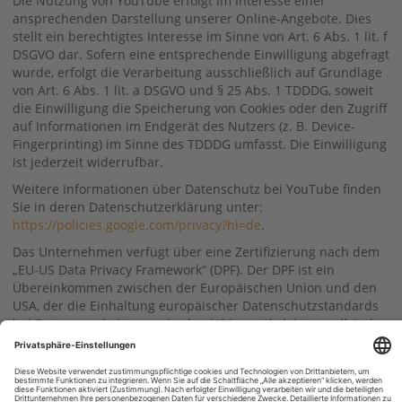
Die Nutzung von YouTube erfolgt im Interesse einer
ansprechenden Darstellung unserer Online-Angebote. Dies
stellt ein berechtigtes Interesse im Sinne von Art. 6 Abs. 1 lit. f
DSGVO dar. Sofern eine entsprechende Einwilligung abgefragt
wurde, erfolgt die Verarbeitung ausschließlich auf Grundlage
von Art. 6 Abs. 1 lit. a DSGVO und § 25 Abs. 1 TDDDG, soweit
die Einwilligung die Speicherung von Cookies oder den Zugriff
auf Informationen im Endgerät des Nutzers (z. B. Device-
Fingerprinting) im Sinne des TDDDG umfasst. Die Einwilligung
ist jederzeit widerrufbar.
Weitere Informationen über Datenschutz bei YouTube finden
Sie in deren Datenschutzerklärung unter:
https://policies.google.com/privacy?hl=de
.
Das Unternehmen verfügt über eine Zertifizierung nach dem
„EU-US Data Privacy Framework“ (DPF). Der DPF ist ein
Übereinkommen zwischen der Europäischen Union und den
USA, der die Einhaltung europäischer Datenschutzstandards
bei Datenverarbeitungen in den USA gewährleisten soll. Jedes
nach dem DPF zertifizierte Unternehmen verpflichtet sich,
diese Datenschutzstandards einzuhalten. Weitere
Informationen hierzu erhalten Sie vom Anbieter unter
folgendem Link: