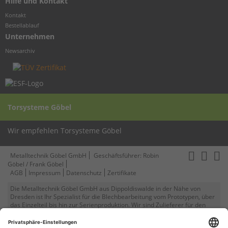
Hilfe und Kontakt
Kontakt
Bestellablauf
Unternehmen
Newsarchiv
Torsysteme Göbel
Wir empfehlen Torsysteme Göbel
Metalltechnik Göbel GmbH
Geschäftsführer: Robin
Göbel / Frank Göbel
AGB
Impressum
Datenschutz
Zertifikate
Die Metalltechnik Göbel GmbH aus Dippoldiswalde in der Nähe von
Dresden ist Ihr Spezialist für die Blechbearbeitung vom Prototypen, über
das Einzelteil bis hin zur Serienproduktion. Wir sind Zulieferer für den
Maschinen- u. Anlagenbau. Lasern, Abkanten, Biegen, Scheren, Runden,
Schneiden, konventionelle Zerspanung, CNC-Fräsen, Schweißen,