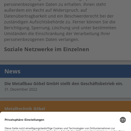
personenbezogenen Daten zu erhalten. Ihnen steht
außerdem ein Recht auf Widerspruch, auf
Datenübertragbarkeit und ein Beschwerderecht bei der
zuständigen Aufsichtsbehörde zu. Ferner können Sie die
Berichtigung, Sperrung, Löschung und unter bestimmten
Umständen die Einschränkung der Verarbeitung Ihrer
personenbezogenen Daten verlangen.
Soziale Netzwerke im Einzelnen
News
Die Metallbau Göbel GmbH stellt den Geschäftsbetrieb ein.
31. Dezember 2022
Metalltechnik Göbel
Wir empfehlen Metalltechnik Göbel